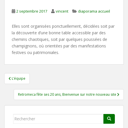
2 septembre 2017
vincent
diaporama accueil
Elles sont organisées ponctuellement, décidées soit par
la découverte d’une bonne table accessible par des
chemins chaotiques, soit par quelques poussées de
champignons, où orientées par des manifestations
festives ou patrimoniales.
Navigation
L’équipe
de
l’article
Retromeca fête ses 20 ans, Bienvenue sur notre nouveau site
Rechercher...